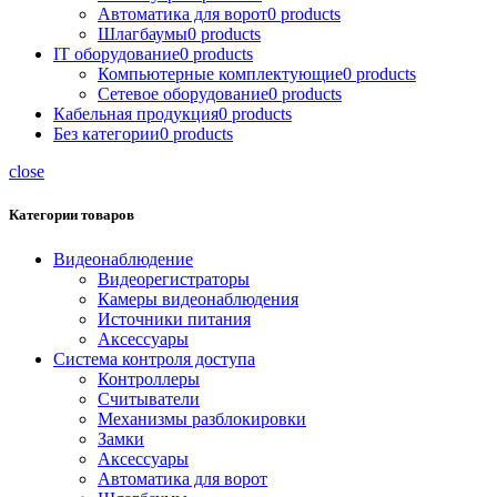
Автоматика для ворот
0
products
Шлагбаумы
0
products
IT оборудование
0
products
Компьютерные комплектующие
0
products
Сетевое оборудование
0
products
Кабельная продукция
0
products
Без категории
0
products
close
Категории товаров
Видеонаблюдение
Видеорегистраторы
Камеры видеонаблюдения
Источники питания
Аксессуары
Система контроля доступа
Контроллеры
Считыватели
Механизмы разблокировки
Замки
Аксессуары
Автоматика для ворот