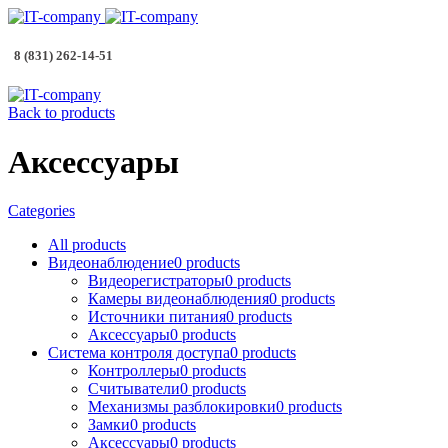
8 (831) 262-14-51
Back to products
Аксессуары
Categories
All
products
Видеонаблюдение
0
products
Видеорегистраторы
0
products
Камеры видеонаблюдения
0
products
Источники питания
0
products
Аксессуары
0
products
Система контроля доступа
0
products
Контроллеры
0
products
Считыватели
0
products
Механизмы разблокировки
0
products
Замки
0
products
Аксессуары
0
products