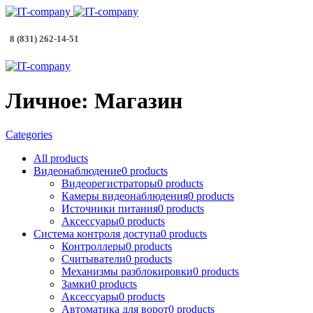
8 (831) 262-14-51
Личное: Магазин
Categories
All
products
Видеонаблюдение
0
products
Видеорегистраторы
0
products
Камеры видеонаблюдения
0
products
Источники питания
0
products
Аксессуары
0
products
Система контроля доступа
0
products
Контроллеры
0
products
Считыватели
0
products
Механизмы разблокировки
0
products
Замки
0
products
Аксессуары
0
products
Автоматика для ворот
0
products