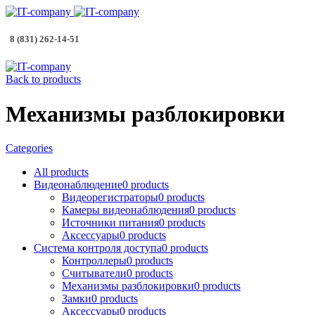
8 (831) 262-14-51
Back to products
Механизмы разблокировки
Categories
All
products
Видеонаблюдение
0
products
Видеорегистраторы
0
products
Камеры видеонаблюдения
0
products
Источники питания
0
products
Аксессуары
0
products
Система контроля доступа
0
products
Контроллеры
0
products
Считыватели
0
products
Механизмы разблокировки
0
products
Замки
0
products
Аксессуары
0
products