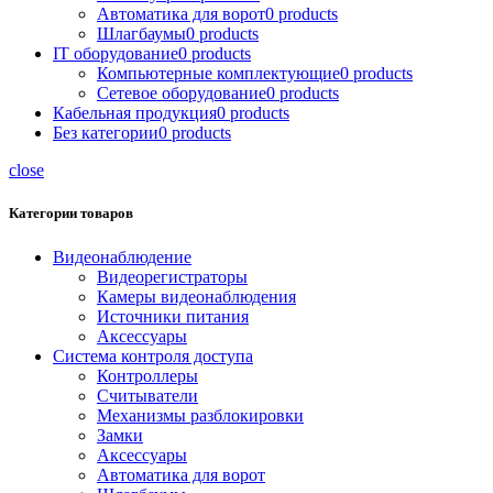
Автоматика для ворот
0
products
Шлагбаумы
0
products
IT оборудование
0
products
Компьютерные комплектующие
0
products
Сетевое оборудование
0
products
Кабельная продукция
0
products
Без категории
0
products
close
Категории товаров
Видеонаблюдение
Видеорегистраторы
Камеры видеонаблюдения
Источники питания
Аксессуары
Система контроля доступа
Контроллеры
Считыватели
Механизмы разблокировки
Замки
Аксессуары
Автоматика для ворот